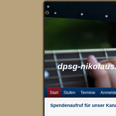
dpsg-nikolaus
Start
Stufen
Termine
Anmeld
Spendenaufruf für unser Kan