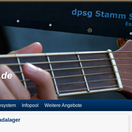
.de
esystem
Infopool
Weitere Angebote
adalager