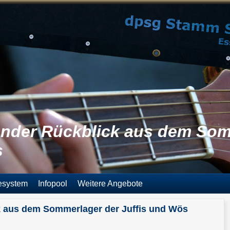
ender Rückblick aus dem Som
s
esystem
Infopool
Weitere Angebote
k aus dem Sommerlager der Juffis und Wös