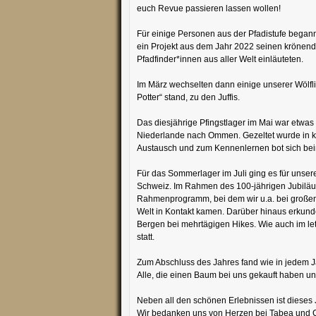
euch Revue passieren lassen wollen!
Für einige Personen aus der Pfadistufe begann
ein Projekt aus dem Jahr 2022 seinen krönende
Pfadfinder*innen aus aller Welt einläuteten.
Im März wechselten dann einige unserer Wölf
Potter“ stand, zu den Juffis.
Das diesjährige Pfingstlager im Mai war etw
Niederlande nach Ommen. Gezeltet wurde in k
Austausch und zum Kennenlernen bot sich b
Für das Sommerlager im Juli ging es für unse
Schweiz. Im Rahmen des 100-jährigen Jubiläum
Rahmenprogramm, bei dem wir u.a. bei großen 
Welt in Kontakt kamen. Darüber hinaus erkun
Bergen bei mehrtägigen Hikes. Wie auch im l
statt.
Zum Abschluss des Jahres fand wie in jedem J
Alle, die einen Baum bei uns gekauft haben u
Neben all den schönen Erlebnissen ist dieses
Wir bedanken uns von Herzen bei Tabea und Ca