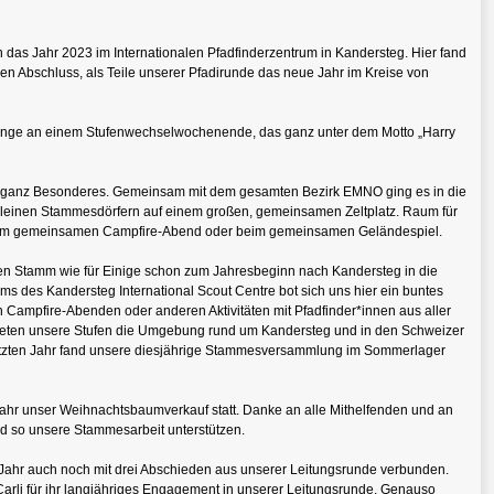
 das Jahr 2023 im Internationalen Pfadfinderzentrum in Kandersteg. Hier fand
n Abschluss, als Teile unserer Pfadirunde das neue Jahr im Kreise von
linge an einem Stufenwechselwochenende, das ganz unter dem Motto „Harry
as ganz Besonderes. Gemeinsam mit dem gesamten Bezirk EMNO ging es in die
leinen Stammesdörfern auf einem großen, gemeinsamen Zeltplatz. Raum für
eim gemeinsamen Campfire-Abend oder beim gemeinsamen Geländespiel.
ren Stamm wie für Einige schon zum Jahresbeginn nach Kandersteg in die
s des Kandersteg International Scout Centre bot sich uns hier ein buntes
Campfire-Abenden oder anderen Aktivitäten mit Pfadfinder*innen aus aller
deten unsere Stufen die Umgebung rund um Kandersteg und in den Schweizer
etzten Jahr fand unsere diesjährige Stammesversammlung im Sommerlager
ahr unser Weihnachtsbaumverkauf statt. Danke an alle Mithelfenden und an
nd so unsere Stammesarbeit unterstützen.
 Jahr auch noch mit drei Abschieden aus unserer Leitungsrunde verbunden.
rli für ihr langjähriges Engagement in unserer Leitungsrunde. Genauso