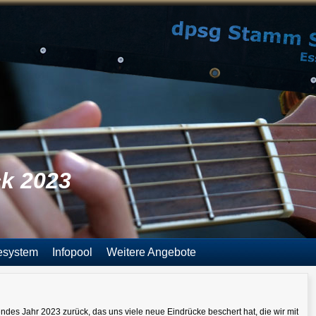
ck 2023
esystem
Infopool
Weitere Angebote
ndes Jahr 2023 zurück, das uns viele neue Eindrücke beschert hat, die wir mit