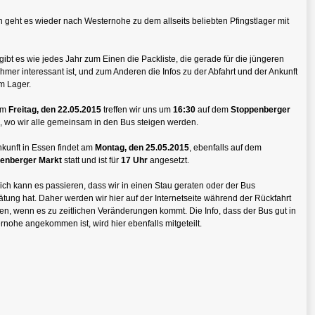
 geht es wieder nach Westernohe zu dem allseits beliebten Pfingstlager mit
ibt es wie jedes Jahr zum Einen die Packliste, die gerade für die jüngeren
hmer interessant ist, und zum Anderen die Infos zu der Abfahrt und der Ankunft
m Lager.
em
Freitag, den 22.05.2015
treffen wir uns um
16:30
auf dem
Stoppenberger
, wo wir alle gemeinsam in den Bus steigen werden.
nkunft in Essen findet am
Montag, den 25.05.2015
, ebenfalls auf dem
enberger Markt
statt und ist für
17 Uhr
angesetzt.
ich kann es passieren, dass wir in einen Stau geraten oder der Bus
ätung hat. Daher werden wir hier auf der Internetseite während der Rückfahrt
len, wenn es zu zeitlichen Veränderungen kommt. Die Info, dass der Bus gut in
rnohe angekommen ist, wird hier ebenfalls mitgeteilt.