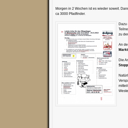
Morgen in 2 Wochen ist es wieder soweit. Dann
ca 3000 Pfadfinder.
Dazu g
Teilne
zu de
An d
Markt
Die A
Stopp
Natürl
Versp
mittei
Weste