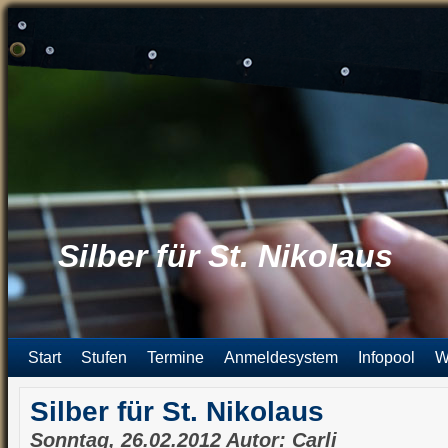
Silber für St. Nikolaus
Start
Stufen
Termine
Anmeldesystem
Infopool
W
Silber für St. Nikolaus
Sonntag, 26.02.2012 Autor: Carli