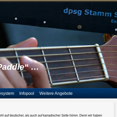
Paddle“ …
esystem
Infopool
Weitere Angebote
hl auf deutscher, als auch auf kanadischer Seite hören. Denn wir haben