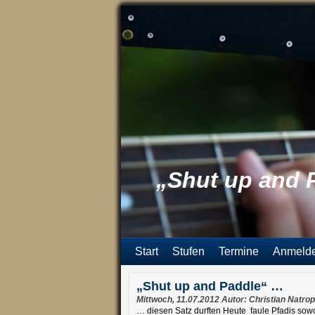
„Shut up and 
Start
Stufen
Termine
Anmeld
„Shut up and Paddle“ …
Mittwoch, 11.07.2012 Autor: Christian Natrop
… diesen Satz durften Heute faule Pfadis sowo