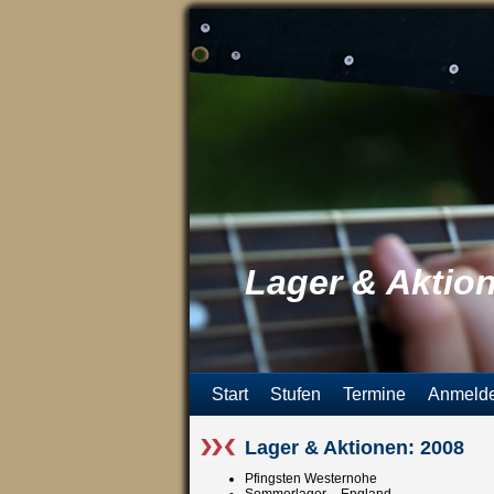
Lager & Aktio
Start
Stufen
Termine
Anmeld
Lager & Aktionen: 2008
Pfingsten Westernohe