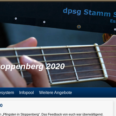
Stoppenberg 2020
esystem
Infopool
Weitere Angebote
20
on „Pfingsten in Stoppenberg“. Das Feedback von euch war überwältigend.