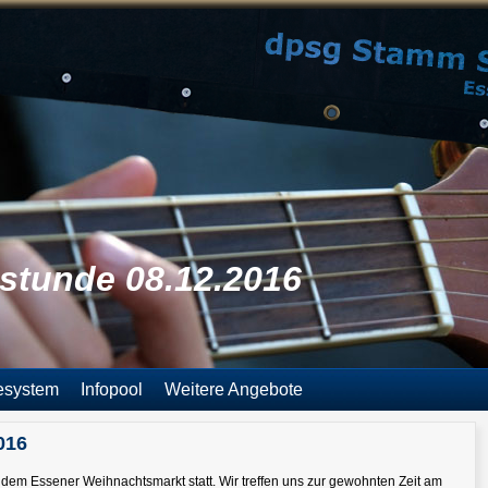
stunde 08.12.2016
esystem
Infopool
Weitere Angebote
016
 dem Essener Weihnachtsmarkt statt. Wir treffen uns zur gewohnten Zeit am