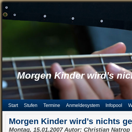
Morgen Kinder wird’s ni
Start
Stufen
Termine
Anmeldesystem
Infopool
W
Morgen Kinder wird’s nichts 
Montag, 15.01.2007 Autor: Christian Natrop