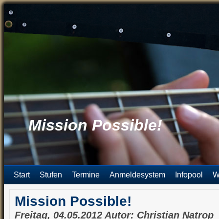
Mission Possible!
Start
Stufen
Termine
Anmeldesystem
Infopool
W
Mission Possible!
Freitag, 04.05.2012 Autor: Christian Natrop