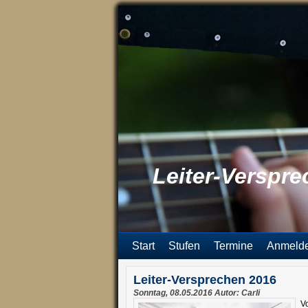
Leiter-Verspr
Start
Stufen
Termine
Anmeld
Leiter-Versprechen 2016
Sonntag, 08.05.2016 Autor: Carli
V