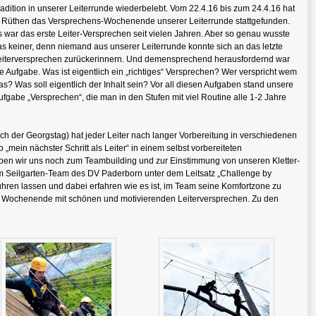
adition in unserer Leiterrunde wiederbelebt. Vom 22.4.16 bis zum 24.4.16 hat
n Rüthen das Versprechens-Wochenende unserer Leiterrunde stattgefunden.
s war das erste Leiter-Versprechen seit vielen Jahren. Aber so genau wusste
as keiner, denn niemand aus unserer Leiterrunde konnte sich an das letzte
eiterversprechen zurückerinnern. Und demensprechend herausfordernd war
e Aufgabe. Was ist eigentlich ein „richtiges“ Versprechen? Wer verspricht wem
s? Was soll eigentlich der Inhalt sein? Vor all diesen Aufgaben stand unsere
Aufgabe „Versprechen“, die man in den Stufen mit viel Routine alle 1-2 Jahre
 der Georgstag) hat jeder Leiter nach langer Vorbereitung in verschiedenen
„mein nächster Schritt als Leiter“ in einem selbst vorbereiteten
aben wir uns noch zum Teambuilding und zur Einstimmung von unseren Kletter-
m Seilgarten-Team des DV Paderborn unter dem Leitsatz „Challenge by
hren lassen und dabei erfahren wie es ist, im Team seine Komfortzone zu
es Wochenende mit schönen und motivierenden Leiterversprechen. Zu den