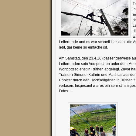
Tr
i
E
d
L
di
wa
Leiterrunde und es war schnell klar, dass die 
lebt, gar keine so einfache ist.
Am Samstag, den 23.4.16 (passenderweise auch
Leiterrunden sein Versprechen unter dem Motto 
Wortgottesdienst in Rüthen abgelegt. Zuvor h
Trainern Simone, Kathrin und Matthias aus de
Choice“ durch den Hochseilgarten in Rüthen fü
verlasen. Insgesamt war es ein sehr stimmig
Fotos…