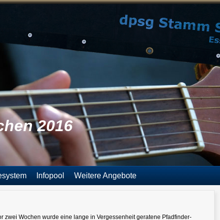
echen 2016
esystem
Infopool
Weitere Angebote
or zwei Wochen wurde eine lange in Vergessenheit geratene Pfadfinder-