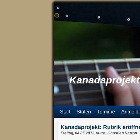
Kanadaprojekt:
Start
Stufen
Termine
Anmeld
Kanadaprojekt: Rubrik eröffne
Freitag, 04.05.2012 Autor: Christian Natrop