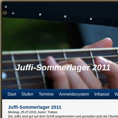
Juffi-Sommerlager 2011
Start
Stufen
Termine
Anmeldesystem
Infopool
W
Juffi-Sommerlager 2011
Montag, 25.07.2011 Autor: Tobias
Die Juffis sind gut auf dem Schiff angekommen und genießen jetzt die Überf