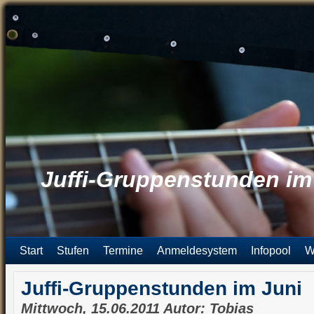
Juffi-Gruppenstunden im
Start
Stufen
Termine
Anmeldesystem
Infopool
W
Juffi-Gruppenstunden im Juni
Mittwoch, 15.06.2011 Autor: Tobias