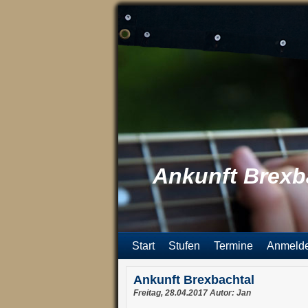
Ankunft Brexb
Start
Stufen
Termine
Anmeld
Ankunft Brexbachtal
Freitag, 28.04.2017 Autor: Jan