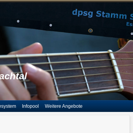
achtal
esystem
Infopool
Weitere Angebote