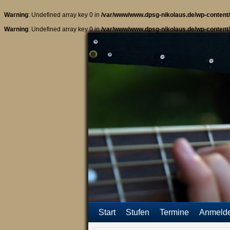
Warning
: Undefined array key 0 in
/var/www/www.dpsg-nikolaus.de/wp-content/
Warning
: Undefined array key 0 in
/var/www/www.dpsg-nikolaus.de/wp-content/
Start
Stufen
Termine
Anmeld