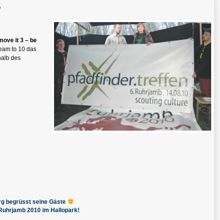
p
move it 3 – be
eam to 10 das
halb des
g begrüsst seine Gäste
Ruhrjamb 2010 im Hallopark!