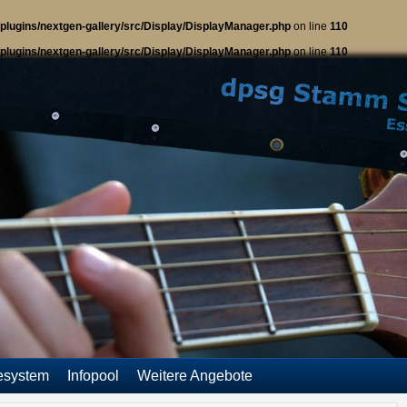
plugins/nextgen-gallery/src/Display/DisplayManager.php
on line
110
plugins/nextgen-gallery/src/Display/DisplayManager.php
on line
110
esystem
Infopool
Weitere Angebote