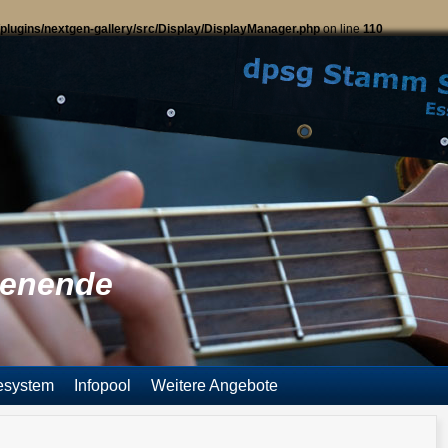
plugins/nextgen-gallery/src/Display/DisplayManager.php
on line
110
enende
esystem
Infopool
Weitere Angebote