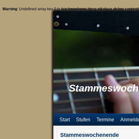
Warning
: Undefined array key 0 in
/var/www/www.dpsg-nikolaus.de/wp-content/
Stammeswoch
Start
Stufen
Termine
Anmeld
Stammeswochenende